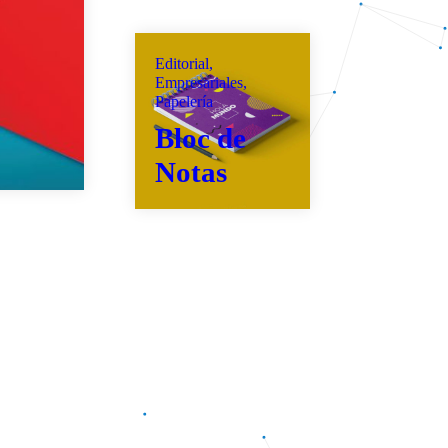
Editorial,
Empresariales,
Papelería
rincipal
Bloc de
istoria Graficentro
Notas
uestras Marcas
rvicios
rabajos
ontactanos