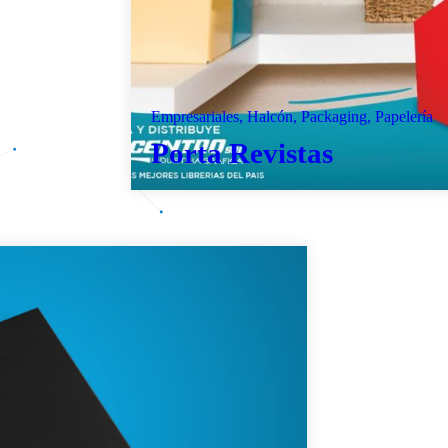
P
Empresariales, Halcón, Packaging, Papelería
Porta Revistas
H
N
Se
T
C