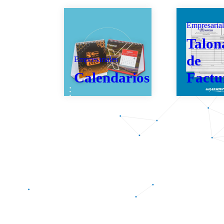
Empresarial
Talon
de
Empresariales
Calendarios
Factu