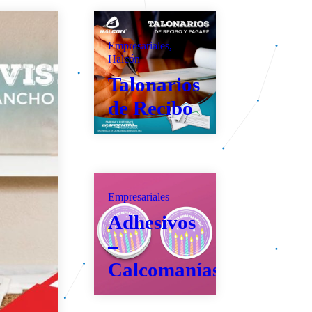
Empresariales,
Halcón
Talonarios
de Recibo
Empresariales
Adhesivos
–
Calcomanías