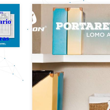
es
ario
ras