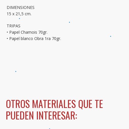
DIMENSIONES
15 x 21,5 cm.
TRIPAS
• Papel Chamois 70gr.
• Papel blanco Obra 1ra 70gr.
PRINCIPAL
HISTORIA GRAFICENTRO
NUESTRAS MARCAS
SERVICIOS
TRABAJOS
CONTACTANOS
OTROS MATERIALES QUE TE
PUEDEN INTERESAR: