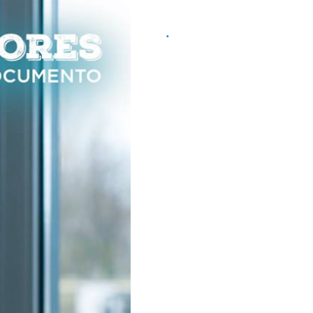
rincipal
istoria Graficentro
uestras Marcas
rvicios