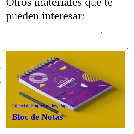
Otros materiales que te
pueden interesar:
Packaging
9 años ago
Principal
Historia Graficentro
Nuestras Marcas
Servicios
Trabajos
Editorial, Empresariales, Papelería
Contactanos
Bloc de Notas
Agendas